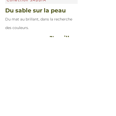
Collection SABBIA
Du sable sur la peau
Du mat au brillant, dans la recherche
des couleurs.
J'oscille...
Un petit écrin près du cœur, ou du
nombril, selon le moment...